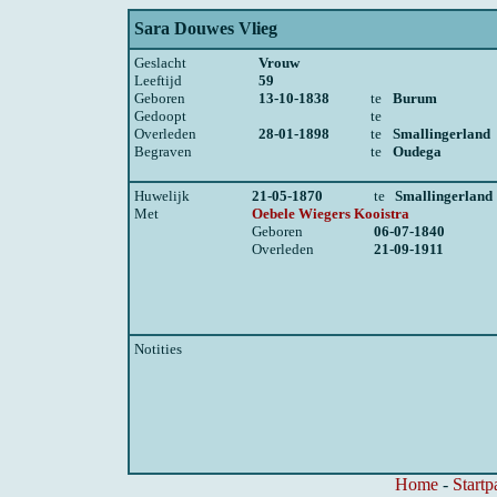
Sara Douwes Vlieg
Geslacht
Vrouw
Leeftijd
59
Geboren
13-10-1838
te
Burum
Gedoopt
te
Overleden
28-01-1898
te
Smallingerland
Begraven
te
Oudega
Huwelijk
21-05-1870
te
Smallingerland
Met
Oebele Wiegers Kooistra
Geboren
06-07-1840
Overleden
21-09-1911
Notities
Home
-
Startp