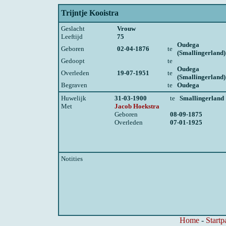
Trijntje Kooistra
Geslacht
Vrouw
Leeftijd
75
Oudega
Geboren
02-04-1876
te
(Smallingerland)
Gedoopt
te
Oudega
Overleden
19-07-1951
te
(Smallingerland)
Begraven
te
Oudega
Huwelijk
31-03-1900
te
Smallingerland
Met
Jacob Hoekstra
Geboren
08-09-1875
Overleden
07-01-1925
Notities
Home
-
Startp