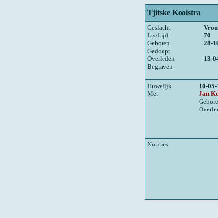
Tjitske Kooistra
Geslacht
Vro
Leeftijd
70
Geboren
28-1
Gedoopt
Overleden
13-0
Begraven
Huwelijk
10-05-
Met
Jan Ko
Gebor
Overle
Notities