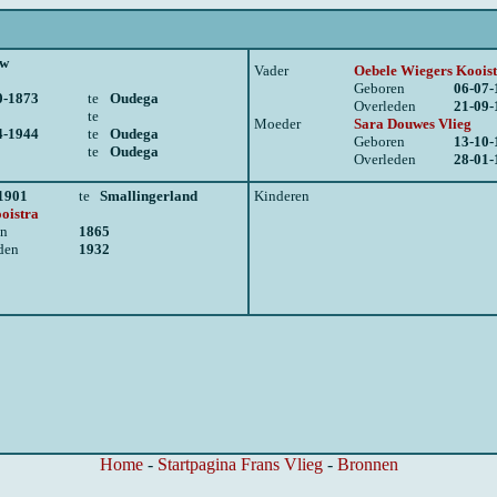
uw
Vader
Oebele Wiegers Koois
Geboren
06-07-
0-1873
te
Oudega
Overleden
21-09-
te
Moeder
Sara Douwes Vlieg
4-1944
te
Oudega
Geboren
13-10-
te
Oudega
Overleden
28-01-
1901
te
Smallingerland
Kinderen
oistra
en
1865
den
1932
Home
-
Startpagina Frans Vlieg
-
Bronnen