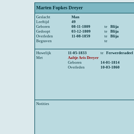
Marten Fopkes Dreyer
Geslacht
Man
Leeftijd
49
Geboren
08-11-1809
te
Blija
Gedoopt
03-12-1809
te
Blija
Overleden
11-08-1859
te
Blija
Begraven
te
Huwelijk
11-05-1833
te
Ferwerderadeel
Met
Aaltje Aris Dreyer
Geboren
14-01-1814
Overleden
10-03-1860
Notities