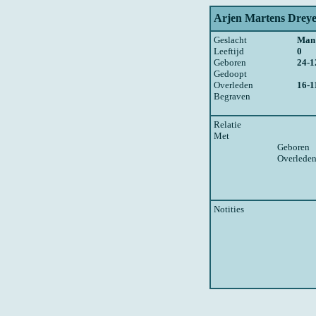
Arjen Martens Drey
Geslacht
Man
Leeftijd
0
Geboren
24-1
Gedoopt
Overleden
16-1
Begraven
Relatie
Met
Geboren
Overlede
Notities