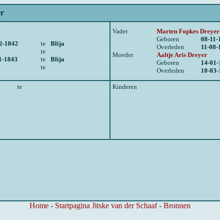
er
Vader
Marten Fopkes Dreyer
Geboren
08-11-
2-1842
te
Blija
Overleden
11-08-
te
Moeder
Aaltje Aris Dreyer
1-1843
te
Blija
Geboren
14-01-
te
Overleden
10-03-
te
Kinderen
n
Home
-
Startpagina Jitske van der Schaaf
-
Bronnen