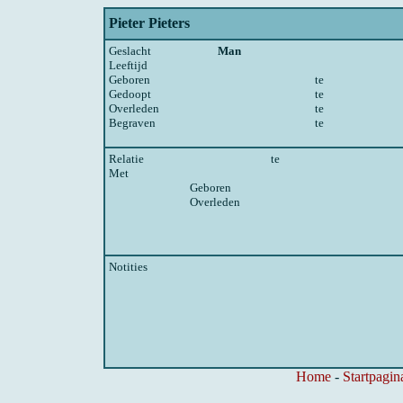
Pieter Pieters
Geslacht
Man
Leeftijd
Geboren
te
Gedoopt
te
Overleden
te
Begraven
te
Relatie
te
Met
Geboren
Overleden
Notities
Home
-
Startpagin