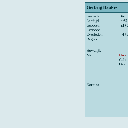
Gerbrig Baukes
Geslacht
Vro
Leeftijd
> 62
Geboren
±17
Gedoopt
Overleden
>17
Begraven
Huwelijk
Met
Dirk 
Gebo
Over
Notities