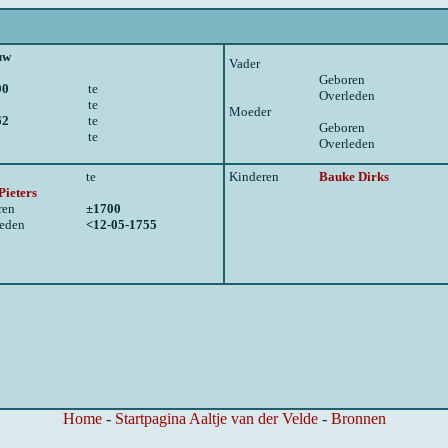
uw
Vader
Geboren
00
te
Overleden
te
Moeder
62
te
Geboren
te
Overleden
te
Kinderen
Bauke Dirks
Pieters
ren
±1700
leden
<12-05-1755
Home
-
Startpagina Aaltje van der Velde
-
Bronnen