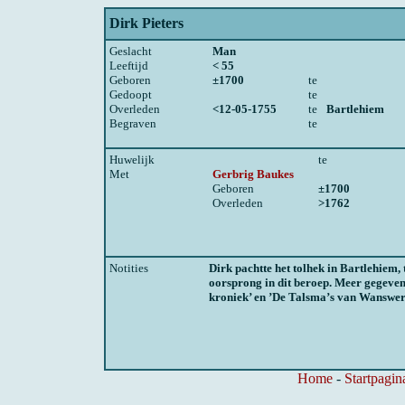
Dirk Pieters
Geslacht
Man
Leeftijd
< 55
Geboren
±1700
te
Gedoopt
te
Overleden
<12-05-1755
te
Bartlehiem
Begraven
te
Huwelijk
te
Met
Gerbrig Baukes
Geboren
±1700
Overleden
>1762
Notities
Dirk pachtte het tolhek in Bartlehiem
oorsprong in dit beroep. Meer gegeven
kroniek’ en ’De Talsma’s van Wanswerd
Home
-
Startpagin