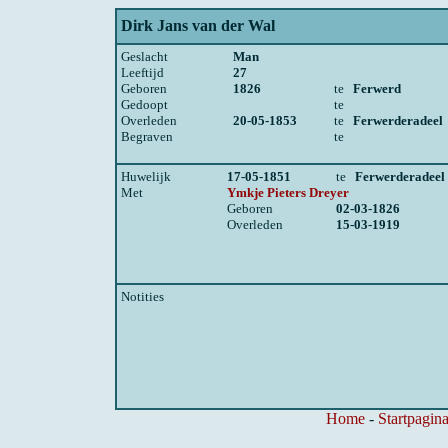
Dirk Jans van der Wal
Geslacht
Man
Leeftijd
27
Geboren
1826
te
Ferwerd
Gedoopt
te
Overleden
20-05-1853
te
Ferwerderadeel
Begraven
te
Huwelijk
17-05-1851
te
Ferwerderadeel
Met
Ymkje Pieters Dreyer
Geboren
02-03-1826
Overleden
15-03-1919
Notities
Home
-
Startpagina