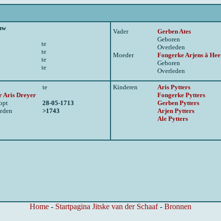
uw
Vader
Gerben Ates
Geboren
te
Overleden
te
Moeder
Fongerke Arjens â He
te
Geboren
te
Overleden
te
Kinderen
Aris Pytters
r Aris Dreyer
Fongerke Pytters
opt
28-05-1713
Gerben Pytters
leden
>1743
Arjen Pytters
Ale Pytters
Home
-
Startpagina Jitske van der Schaaf
-
Bronnen