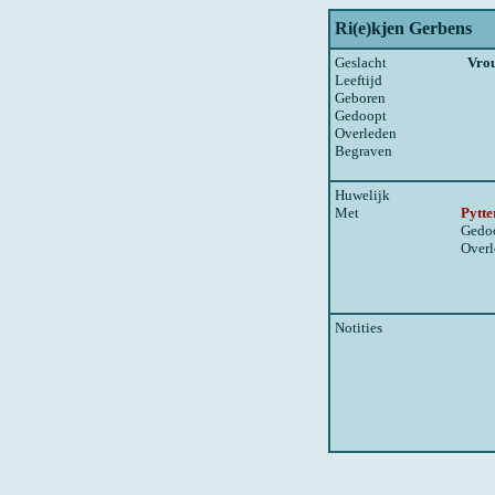
Ri(e)kjen Gerbens
Geslacht
Vro
Leeftijd
Geboren
Gedoopt
Overleden
Begraven
Huwelijk
Met
Pytte
Gedo
Over
Notities