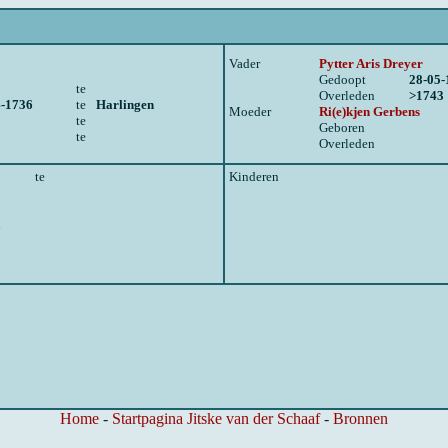
Vader
Pytter Aris Dreyer
Gedoopt
28-05-
te
Overleden
>1743
4-1736
te
Harlingen
Moeder
Ri(e)kjen Gerbens
te
Geboren
te
Overleden
te
Kinderen
n
Home
-
Startpagina Jitske van der Schaaf
-
Bronnen