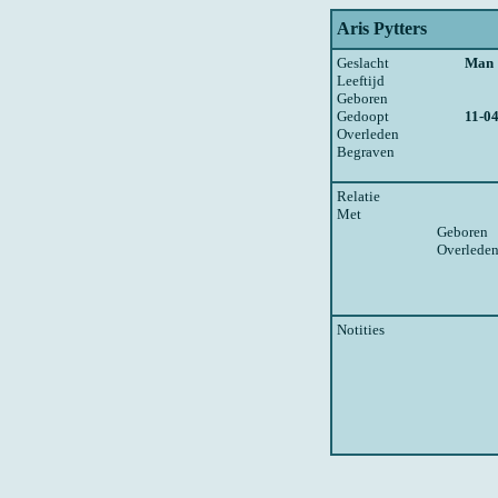
Aris Pytters
Geslacht
Man
Leeftijd
Geboren
Gedoopt
11-0
Overleden
Begraven
Relatie
Met
Geboren
Overlede
Notities