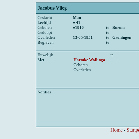
Jacobus Vlieg
Geslacht
Man
Leeftijd
± 41
Geboren
±1910
te
Burum
Gedoopt
te
Overleden
13-05-1951
te
Groningen
Begraven
te
Huwelijk
te
Met
Harmke Wollinga
Geboren
Overleden
Notities
Home
-
Startp