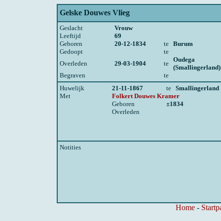
Gelske Douwes Vlieg
Geslacht
Vrouw
Leeftijd
69
Geboren
20-12-1834
te
Burum
Gedoopt
te
Oudega
Overleden
29-03-1904
te
(Smallingerland)
Begraven
te
Huwelijk
21-11-1867
te
Smallingerland
Met
Folkert Douwes Kramer
Geboren
±1834
Overleden
Notities
Home
-
Startp