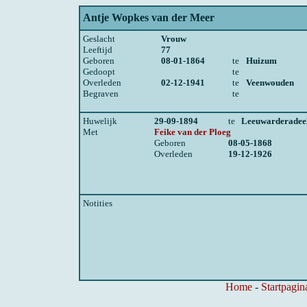
Antje Wopkes van der Meer
Geslacht
Vrouw
Leeftijd
77
Geboren
08-01-1864
te
Huizum
Gedoopt
te
Overleden
02-12-1941
te
Veenwouden
Begraven
te
Huwelijk
29-09-1894
te
Leeuwarderadee
Met
Feike van der Ploeg
Geboren
08-05-1868
Overleden
19-12-1926
Notities
Home
-
Startpagin