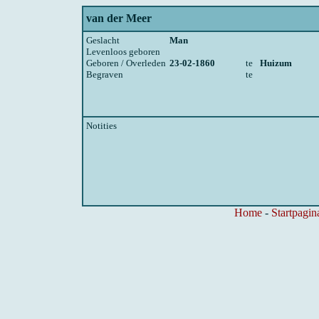
van der Meer
Geslacht
Man
Levenloos geboren
Geboren / Overleden
23-02-1860
te
Huizum
Begraven
te
Notities
Home
-
Startpagin