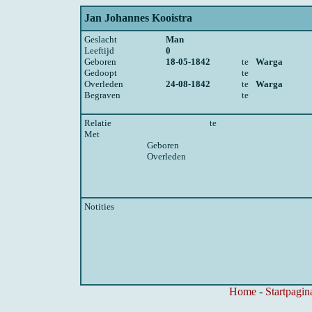
Jan Johannes Kooistra
Geslacht
Man
Leeftijd
0
Geboren
18-05-1842
te
Warga
Gedoopt
te
Overleden
24-08-1842
te
Warga
Begraven
te
Relatie
te
Met
Geboren
Overleden
Notities
Home
-
Startpagin