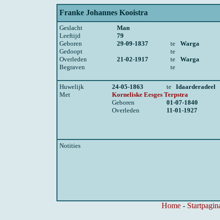
Franke Johannes Kooistra
Geslacht
Man
Leeftijd
79
Geboren
29-09-1837
te
Warga
Gedoopt
te
Overleden
21-02-1917
te
Warga
Begraven
te
Huwelijk
24-05-1863
te
Idaarderadeel
Met
Korneliske Eesges Terpstra
Geboren
01-07-1840
Overleden
11-01-1927
Notities
Home
-
Startpagin