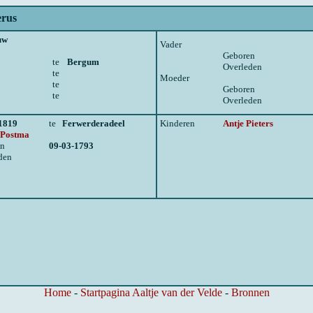
rus
uw
Vader
Geboren
te
Bergum
Overleden
te
Moeder
te
Geboren
te
Overleden
1819
te
Ferwerderadeel
Kinderen
Antje Pieters
r Postma
en
09-03-1793
den
Home
-
Startpagina Aaltje van der Velde
-
Bronnen