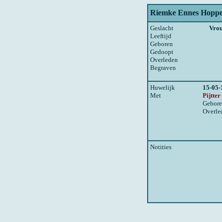
Riemke Ennes Hoppe
Geslacht
Vro
Leeftijd
Geboren
Gedoopt
Overleden
Begraven
Huwelijk
15-05-
Met
Pijtte
Gebor
Overle
Notities