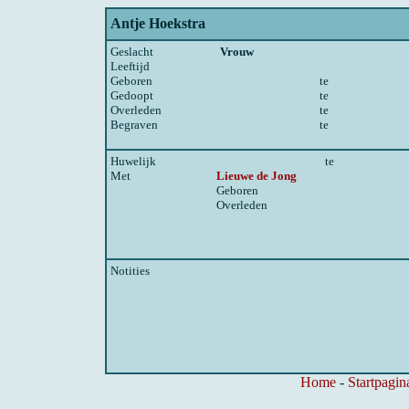
Antje Hoekstra
Geslacht
Vrouw
Leeftijd
Geboren
te
Gedoopt
te
Overleden
te
Begraven
te
Huwelijk
te
Met
Lieuwe de Jong
Geboren
Overleden
Notities
Home
-
Startpagin