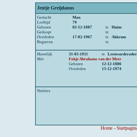
Jentje Greijdanus
Geslacht
Man
Leeftijd
79
Geboren
02-12-1887
te
Huins
Gedoopt
te
Overleden
17-02-1967
te
Akkrum
Begraven
te
Huwelijk
31-05-1911
te
Leeuwarderadee
Met
Fokje Abrahams van der Meer
Geboren
12-12-1886
Overleden
15-12-1974
Notities
Home
-
Startpagin