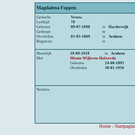
Magdalena Foppen
Geslacht
Vrouw
Leeftijd
70
Geboren
09-07-1898
te
Harderwijk
Gedoopt
te
Overleden
01-05-1969
te
Arnhem
Begraven
te
Huwelijk
18-09-1918
te
Arnhem
Met
Menne Wijbrens Holwerda
Geboren
24-08-1895
Overleden
30-01-1956
Notities
Home
-
Startpagin