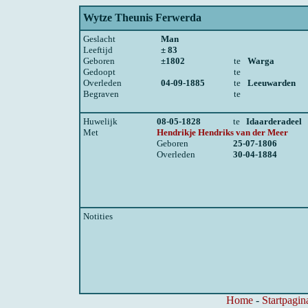
Wytze Theunis Ferwerda
Geslacht
Man
Leeftijd
± 83
Geboren
±1802
te
Warga
Gedoopt
te
Overleden
04-09-1885
te
Leeuwarden
Begraven
te
Huwelijk
08-05-1828
te
Idaarderadeel
Met
Hendrikje Hendriks van der Meer
Geboren
25-07-1806
Overleden
30-04-1884
Notities
Home
-
Startpagin