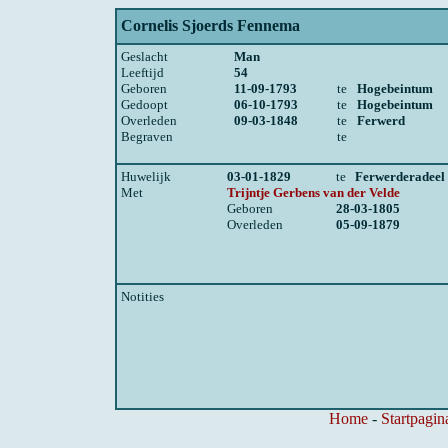
Cornelis Sjoerds Fennema
Geslacht
Man
Leeftijd
54
Geboren
11-09-1793
te
Hogebeintum
Gedoopt
06-10-1793
te
Hogebeintum
Overleden
09-03-1848
te
Ferwerd
Begraven
te
Huwelijk
03-01-1829
te
Ferwerderadeel
Met
Trijntje Gerbens van der Velde
Geboren
28-03-1805
Overleden
05-09-1879
Notities
Home
-
Startpagin