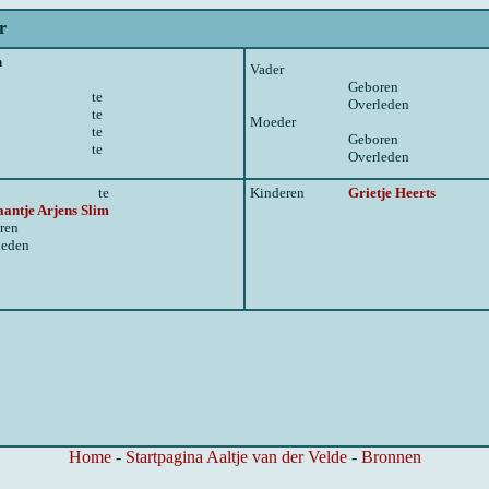
r
n
Vader
Geboren
te
Overleden
te
Moeder
te
Geboren
te
Overleden
te
Kinderen
Grietje Heerts
aantje Arjens Slim
ren
leden
Home
-
Startpagina Aaltje van der Velde
-
Bronnen