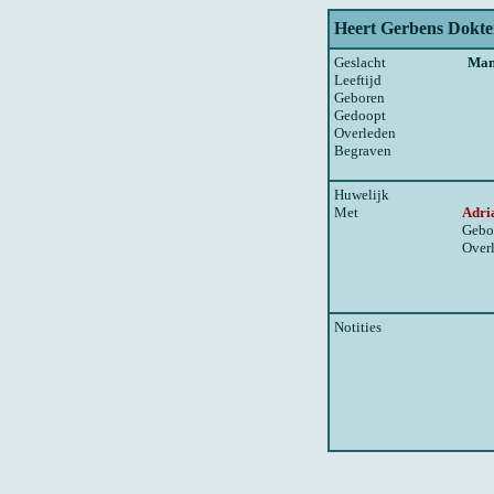
Heert Gerbens Dokte
Geslacht
Ma
Leeftijd
Geboren
Gedoopt
Overleden
Begraven
Huwelijk
Met
Adri
Gebo
Over
Notities