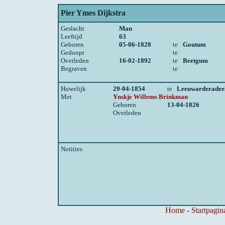
Pier Ymes Dijkstra
Geslacht
Man
Leeftijd
63
Geboren
05-06-1828
te
Goutum
Gedoopt
te
Overleden
16-02-1892
te
Beetgum
Begraven
te
Huwelijk
29-04-1854
te
Leeuwarderadee
Met
Ynskje Willems Brinkman
Geboren
13-04-1826
Overleden
Notities
Home
-
Startpagin