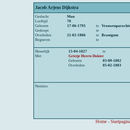
Jacob Arjens Dijkstra
Geslacht
Man
Leeftijd
70
Geboren
17-06-1795
te
Vrouwenparochi
Gedoopt
te
Overleden
21-02-1866
te
Brantgum
Begraven
te
Huwelijk
15-04-1827
te
Met
Grietje Heerts Dokter
Geboren
03-09-1802
Overleden
05-02-1883
Notities
Home
-
Startpagin