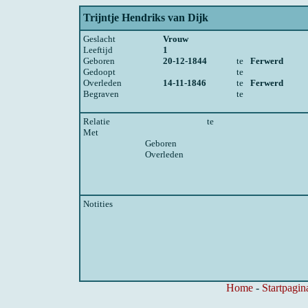
Trijntje Hendriks van Dijk
Geslacht
Vrouw
Leeftijd
1
Geboren
20-12-1844
te
Ferwerd
Gedoopt
te
Overleden
14-11-1846
te
Ferwerd
Begraven
te
Relatie
te
Met
Geboren
Overleden
Notities
Home
-
Startpagin