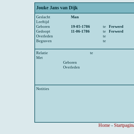
Jouke Jans van Dijk
Geslacht
Man
Leeftijd
Geboren
19-05-1786
te
Ferwerd
Gedoopt
11-06-1786
te
Ferwerd
Overleden
te
Begraven
te
Relatie
te
Met
Geboren
Overleden
Notities
Home
-
Startpagin