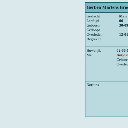
Gerben Martens Bro
Geslacht
Man
Leeftijd
66
Geboren
30-0
Gedoopt
Overleden
12-0
Begraven
Huwelijk
02-06-
Met
Antje 
Gebore
Overle
Notities