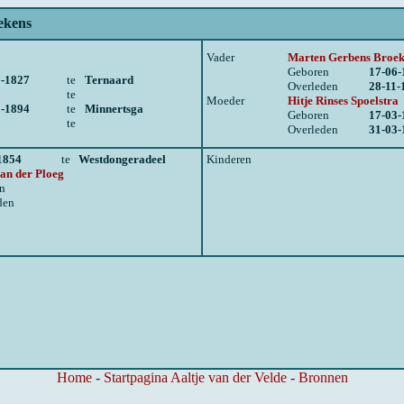
ekens
Vader
Marten Gerbens Broek
Geboren
17-06-
9-1827
te
Ternaard
Overleden
28-11-
te
Moeder
Hitje Rinses Spoelstra
1-1894
te
Minnertsga
Geboren
17-03-
te
Overleden
31-03-
1854
te
Westdongeradeel
Kinderen
van der Ploeg
n
den
Home
-
Startpagina Aaltje van der Velde
-
Bronnen