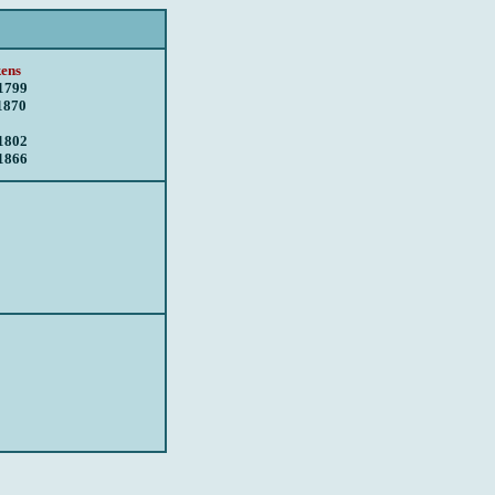
ens
1799
1870
1802
1866