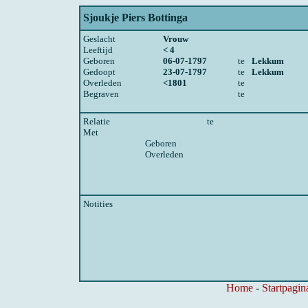
Sjoukje Piers Bottinga
Geslacht
Vrouw
Leeftijd
< 4
Geboren
06-07-1797
te
Lekkum
Gedoopt
23-07-1797
te
Lekkum
Overleden
<1801
te
Begraven
te
Relatie
te
Met
Geboren
Overleden
Notities
Home
-
Startpagin