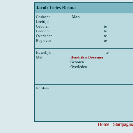
Jacob Tietes Bosma
Geslacht
Man
Leeftijd
Geboren
te
Gedoopt
te
Overleden
te
Begraven
te
Huwelijk
te
Met
Hendrikje Boersma
Geboren
Overleden
Notities
Home
-
Startpagin