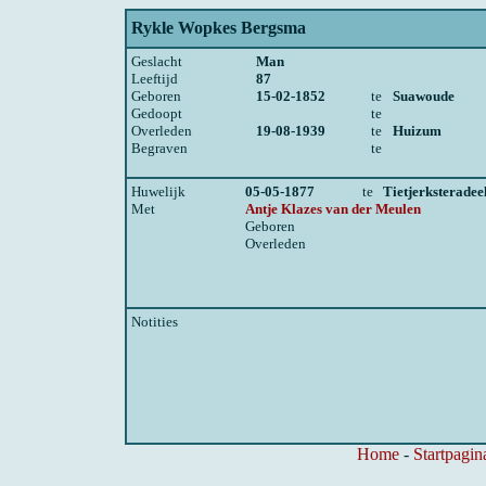
Rykle Wopkes Bergsma
Geslacht
Man
Leeftijd
87
Geboren
15-02-1852
te
Suawoude
Gedoopt
te
Overleden
19-08-1939
te
Huizum
Begraven
te
Huwelijk
05-05-1877
te
Tietjerksteradee
Met
Antje Klazes van der Meulen
Geboren
Overleden
Notities
Home
-
Startpagin