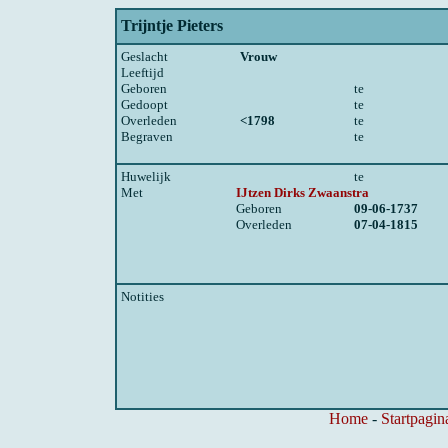
Trijntje Pieters
Geslacht
Vrouw
Leeftijd
Geboren
te
Gedoopt
te
Overleden
<1798
te
Begraven
te
Huwelijk
te
Met
IJtzen Dirks Zwaanstra
Geboren
09-06-1737
Overleden
07-04-1815
Notities
Home
-
Startpagin