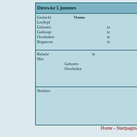
Dieuwke Ljummes
Geslacht
Vrouw
Leeftijd
Geboren
te
Gedoopt
te
Overleden
te
Begraven
te
Relatie
te
Met
Geboren
Overleden
Notities
Home
-
Startpagin