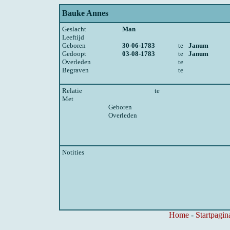
Bauke Annes
Geslacht
Man
Leeftijd
Geboren
30-06-1783
te
Janum
Gedoopt
03-08-1783
te
Janum
Overleden
te
Begraven
te
Relatie
te
Met
Geboren
Overleden
Notities
Home
-
Startpagin