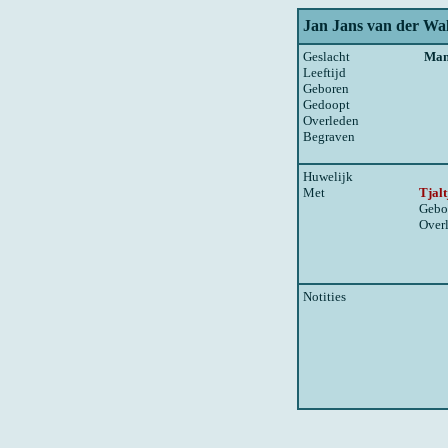
Jan Jans van der Wa
Geslacht
Ma
Leeftijd
Geboren
Gedoopt
Overleden
Begraven
Huwelijk
Met
Tjal
Gebo
Over
Notities