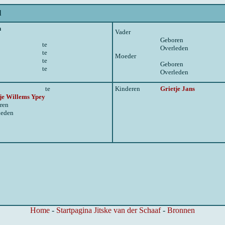
l
n
Vader
Geboren
te
Overleden
te
Moeder
te
Geboren
te
Overleden
te
Kinderen
Grietje Jans
tje Willems Ypey
ren
leden
Home
-
Startpagina Jitske van der Schaaf
-
Bronnen