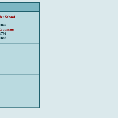
der Schaaf
1847
 Koopmans
1791
1848