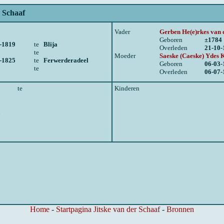
 Schaaf
Vader
Gerben He(e)rkes van 
Geboren
±1784
-1819
te
Blija
Overleden
21-10-
te
Moeder
Saeske (Caeske) Ydes
-1825
te
Ferwerderadeel
Geboren
06-03-
te
Overleden
06-07-
te
Kinderen
n
Home
-
Startpagina Jitske van der Schaaf
-
Bronnen