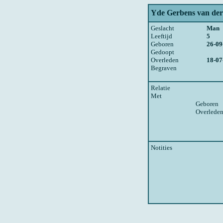
Yde Gerbens van der
Geslacht
Man
Leeftijd
5
Geboren
26-09
Gedoopt
Overleden
18-07
Begraven
Relatie
Met
Geboren
Overlede
Notities