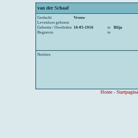
van der Schaaf
Geslacht
Vrouw
Levenloos geboren
Geboren / Overleden
16-05-1916
te
Blija
Begraven
te
Notities
Home
-
Startpagina