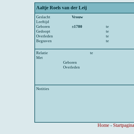
Aaltje Roels van der Leij
Geslacht
Vrouw
Leeftijd
Geboren
±1780
te
Gedoopt
te
Overleden
te
Begraven
te
Relatie
te
Met
Geboren
Overleden
Notities
Home
-
Startpagina