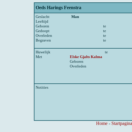
Oeds Harings Feenstra
Geslacht
Man
Leeftijd
Geboren
te
Gedoopt
te
Overleden
te
Begraven
te
Huwelijk
te
Met
Elske Gjalts Kalma
Geboren
Overleden
Notities
Home
-
Startpagina