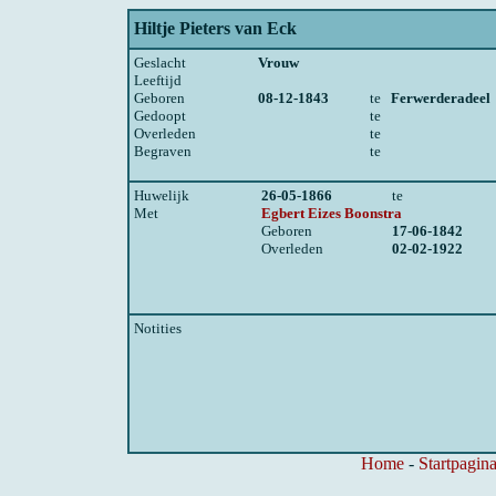
Hiltje Pieters van Eck
Geslacht
Vrouw
Leeftijd
Geboren
08-12-1843
te
Ferwerderadeel
Gedoopt
te
Overleden
te
Begraven
te
Huwelijk
26-05-1866
te
Met
Egbert Eizes Boonstra
Geboren
17-06-1842
Overleden
02-02-1922
Notities
Home
-
Startpagina