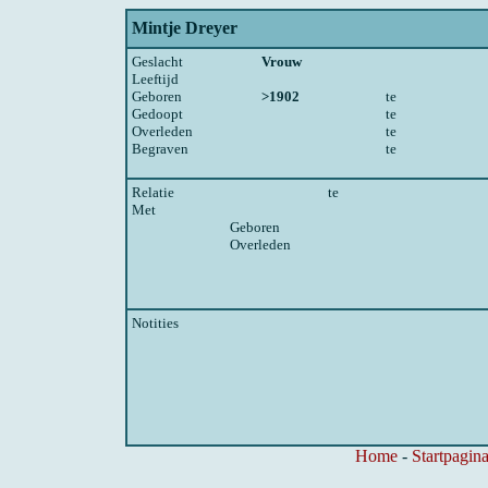
Mintje Dreyer
Geslacht
Vrouw
Leeftijd
Geboren
>1902
te
Gedoopt
te
Overleden
te
Begraven
te
Relatie
te
Met
Geboren
Overleden
Notities
Home
-
Startpagina