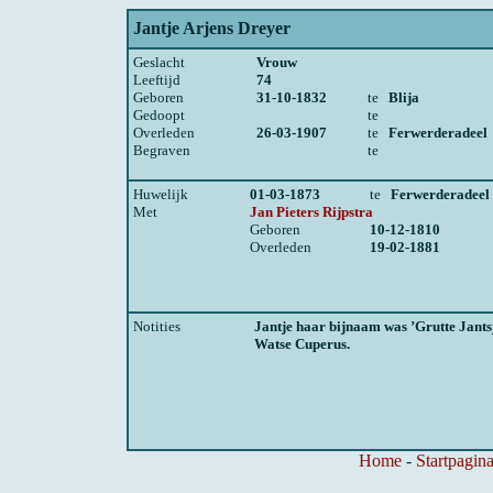
Jantje Arjens Dreyer
Geslacht
Vrouw
Leeftijd
74
Geboren
31-10-1832
te
Blija
Gedoopt
te
Overleden
26-03-1907
te
Ferwerderadeel
Begraven
te
Huwelijk
01-03-1873
te
Ferwerderadeel
Met
Jan Pieters Rijpstra
Geboren
10-12-1810
Overleden
19-02-1881
Notities
Jantje haar bijnaam was ’Grutte Jantsj
Watse Cuperus.
Home
-
Startpagina