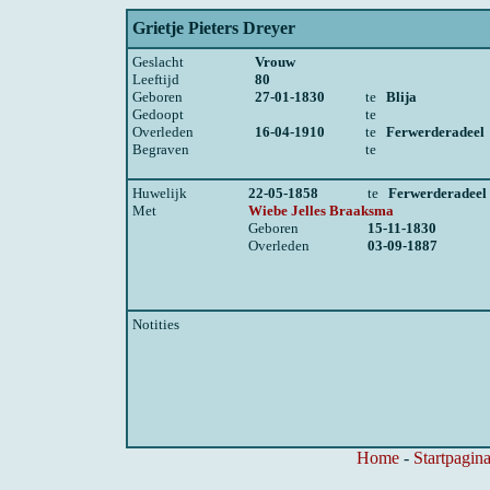
Grietje Pieters Dreyer
Geslacht
Vrouw
Leeftijd
80
Geboren
27-01-1830
te
Blija
Gedoopt
te
Overleden
16-04-1910
te
Ferwerderadeel
Begraven
te
Huwelijk
22-05-1858
te
Ferwerderadeel
Met
Wiebe Jelles Braaksma
Geboren
15-11-1830
Overleden
03-09-1887
Notities
Home
-
Startpagina