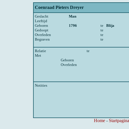
Coenraad Pieters Dreyer
Geslacht
Man
Leeftijd
Geboren
1796
te
Blija
Gedoopt
te
Overleden
te
Begraven
te
Relatie
te
Met
Geboren
Overleden
Notities
Home
-
Startpagina