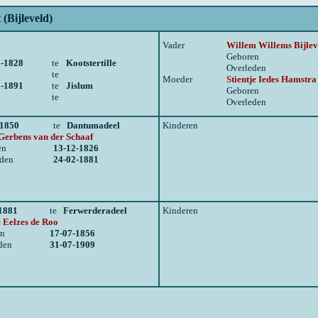
 (Bijleveld)
Vader
Willem Willems Bijlev
Geboren
8-1828
te
Kootstertille
Overleden
te
Moeder
Stientje Iedes Hamstra
9-1891
te
Jislum
Geboren
te
Overleden
-1850
te
Dantumadeel
Kinderen
Gerbens van der Schaaf
en
13-12-1826
eden
24-02-1881
1881
te
Ferwerderadeel
Kinderen
e Eelzes de Roo
en
17-07-1856
den
31-07-1909