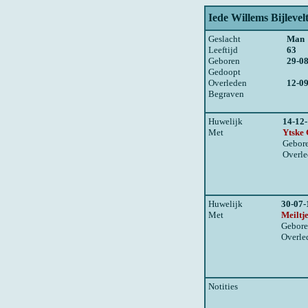
Iede Willems Bijlevelt
Geslacht
Man
Leeftijd
63
Geboren
29-0
Gedoopt
Overleden
12-0
Begraven
Huwelijk
14-12
Met
Ytske 
Gebor
Overl
Huwelijk
30-07-
Met
Meiltj
Gebor
Overle
Notities