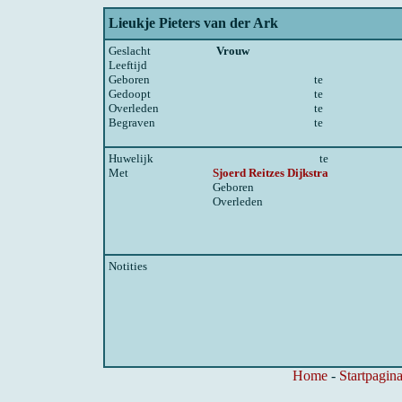
Lieukje Pieters van der Ark
Geslacht
Vrouw
Leeftijd
Geboren
te
Gedoopt
te
Overleden
te
Begraven
te
Huwelijk
te
Met
Sjoerd Reitzes Dijkstra
Geboren
Overleden
Notities
Home
-
Startpagina