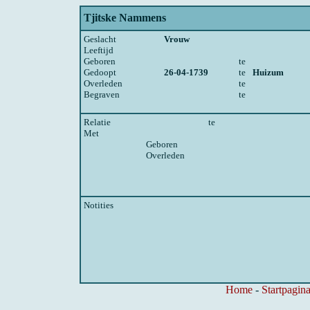
Tjitske Nammens
Geslacht
Vrouw
Leeftijd
Geboren
te
Gedoopt
26-04-1739
te
Huizum
Overleden
te
Begraven
te
Relatie
te
Met
Geboren
Overleden
Notities
Home
-
Startpagina