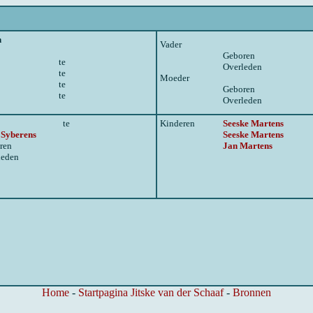
n
Vader
Geboren
te
Overleden
te
Moeder
te
Geboren
te
Overleden
te
Kinderen
Seeske Martens
 Syberens
Seeske Martens
ren
Jan Martens
leden
Home
-
Startpagina Jitske van der Schaaf
-
Bronnen