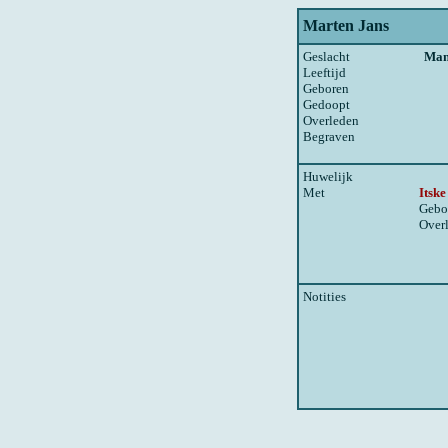
Marten Jans
Geslacht
Ma
Leeftijd
Geboren
Gedoopt
Overleden
Begraven
Huwelijk
Met
Itske
Gebo
Over
Notities