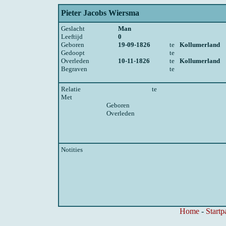
Pieter Jacobs Wiersma
Geslacht
Man
Leeftijd
0
Geboren
19-09-1826
te
Kollumerland
Gedoopt
te
Overleden
10-11-1826
te
Kollumerland
Begraven
te
Relatie
te
Met
Geboren
Overleden
Notities
Home
-
Startp